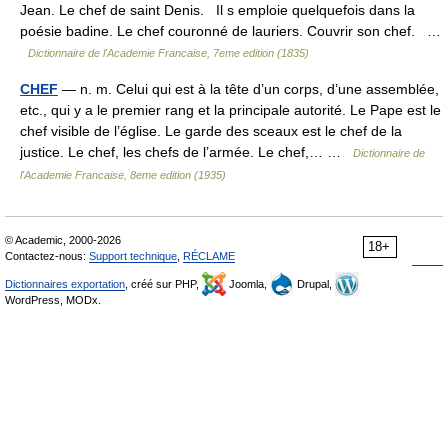
Jean. Le chef de saint Denis. Il s emploie quelquefois dans la
poésie badine. Le chef couronné de lauriers. Couvrir son chef. …
Dictionnaire de l'Academie Francaise, 7eme edition (1835)
CHEF
— n. m. Celui qui est à la tête d’un corps, d’une assemblée,
etc., qui y a le premier rang et la principale autorité. Le Pape est le
chef visible de l’église. Le garde des sceaux est le chef de la
justice. Le chef, les chefs de l’armée. Le chef,… …
Dictionnaire de
l'Academie Francaise, 8eme edition (1935)
© Academic, 2000-2026
18+
Contactez-nous:
Support technique
,
RÉCLAME
Dictionnaires exportation
, créé sur PHP,
Joomla,
Drupal,
WordPress, MODx.