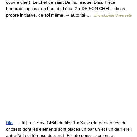
couvre chef). Le chef de saint Denis, relique. Blas. Pièce
honorable qui est en haut de l écu. 2 ♦ DE SON CHEF : de sa
propre initiative, de soi même. ⇒ autorité …
Encyclopédie Universelle
file
— [ fil ] n. f. • av. 1464; de filer 1 ♦ Suite (de personnes, de
choses) dont les éléments sont placés un par un et l un derrière l
autre (à la différence du rang). File de gens. ⇒ colonne,