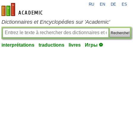
RU
EN
DE
ES
fr-academic.com
Dictionnaires et Encyclopédies sur 'Academic'
Recherche!
interprétations
traductions
livres
Игры ⚽