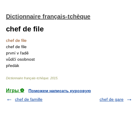
Dictionnaire français-tchèque
chef de file
chef de file
chef de file
první v řadě
vůdčí osobnost
předák
Dictionnaire français-tchèque
.
2015
.
Игры ⚽
Поможем написать курсовую
chef de famille
chef de gare