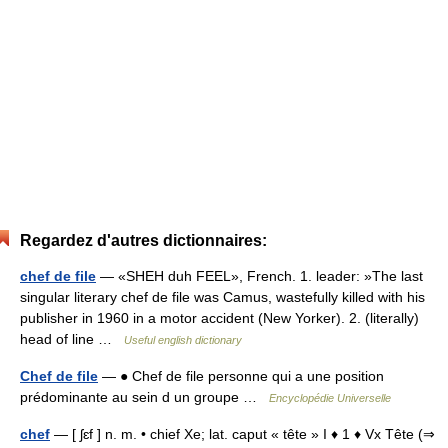
Regardez d'autres dictionnaires:
chef de file
— «SHEH duh FEEL», French. 1. leader: »The last
singular literary chef de file was Camus, wastefully killed with his
publisher in 1960 in a motor accident (New Yorker). 2. (literally)
head of line …
Useful english dictionary
Chef de file
— ● Chef de file personne qui a une position
prédominante au sein d un groupe …
Encyclopédie Universelle
chef
— [ ʃɛf ] n. m. • chief Xe; lat. caput « tête » I ♦ 1 ♦ Vx Tête (⇒