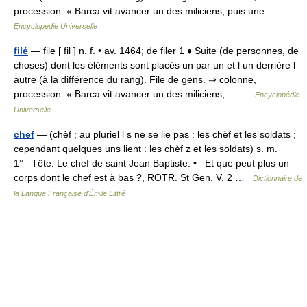
procession. « Barca vit avancer un des miliciens, puis une …
Encyclopédie Universelle
filé
— file [ fil ] n. f. • av. 1464; de filer 1 ♦ Suite (de personnes, de
choses) dont les éléments sont placés un par un et l un derrière l
autre (à la différence du rang). File de gens. ⇒ colonne,
procession. « Barca vit avancer un des miliciens,… …
Encyclopédie
Universelle
chef
— (chèf ; au pluriel l s ne se lie pas : les chèf et les soldats ;
cependant quelques uns lient : les chèf z et les soldats) s. m.
1° Tête. Le chef de saint Jean Baptiste. • Et que peut plus un
corps dont le chef est à bas ?, ROTR. St Gen. V, 2 …
Dictionnaire de
la Langue Française d'Émile Littré