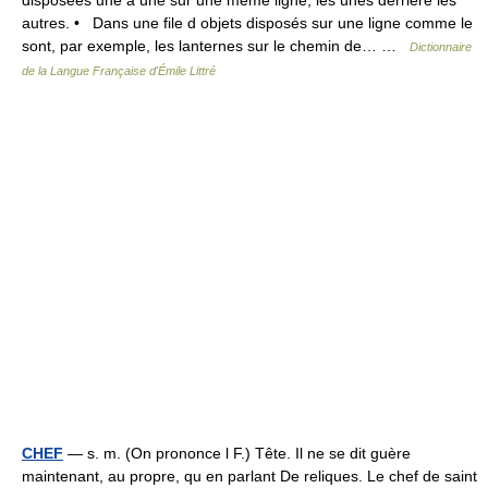
disposées une à une sur une même ligne, les unes derrière les
autres. • Dans une file d objets disposés sur une ligne comme le
sont, par exemple, les lanternes sur le chemin de… …
Dictionnaire
de la Langue Française d'Émile Littré
CHEF
— s. m. (On prononce l F.) Tête. Il ne se dit guère
maintenant, au propre, qu en parlant De reliques. Le chef de saint